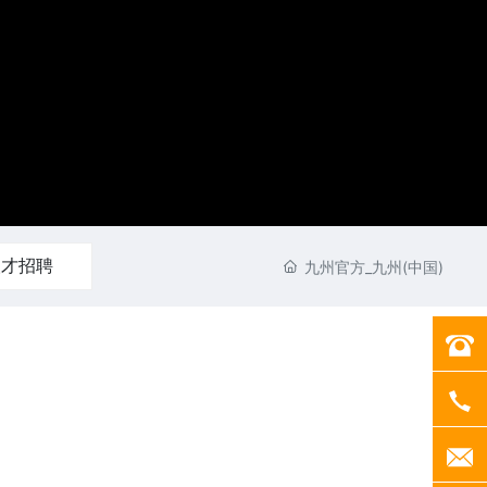
人才招聘
九州官方_九州(中国)