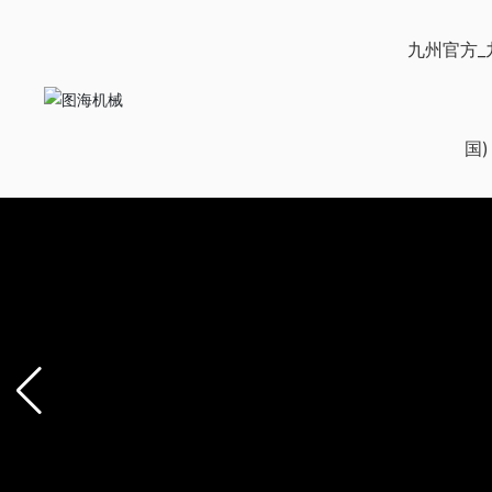
九州官方_九州(中国)
九州官方_
国)