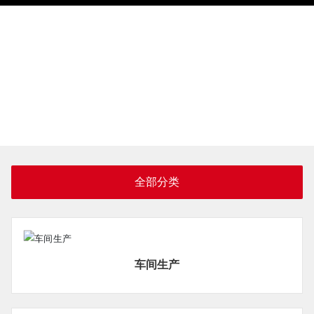
全部分类
车间生产