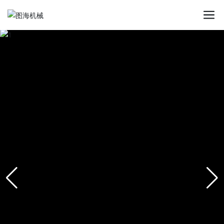
九州官方_九州(中国)