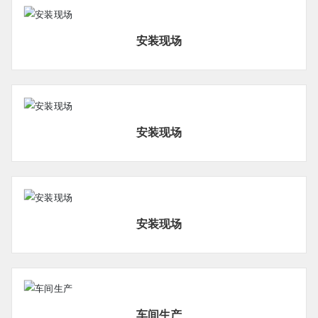
安装现场
安装现场
安装现场
车间生产