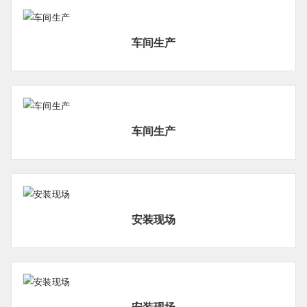
车间生产
车间生产
安装现场