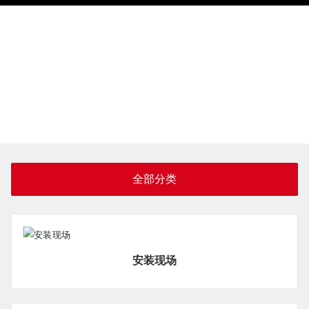
全部分类
安装现场