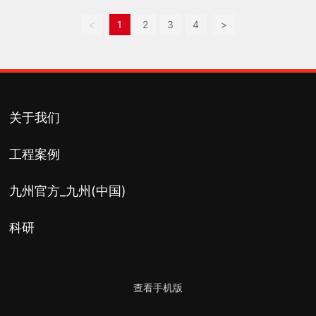
<
1
2
3
4
>
关于我们
工程案例
九州官方_九州(中国)
科研
查看手机版